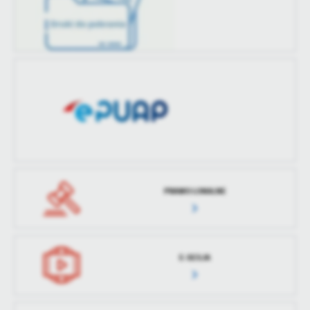
treści w postaci wiadomości, ofert, komunikatów mediów
społecznościowych.
PRAWO LOKALNE
E-SESJA