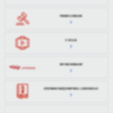
treści w postaci wiadomości, ofert, komunikatów mediów
społecznościowych.
PRAWO LOKALNE
E-SESJA
BIP ARCHIWALNY
DZIENNIK URZĘDOWY WOJ. LUBUSKIEGO