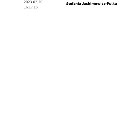
2023-02-20
Stefania Jachimowicz-Pulka
16:17:16